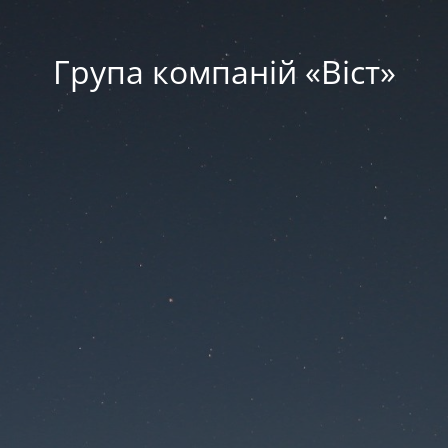
Група компаній «‎Віст»‎