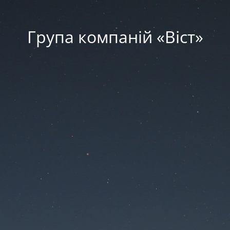
Група компаній «‎Віст»‎